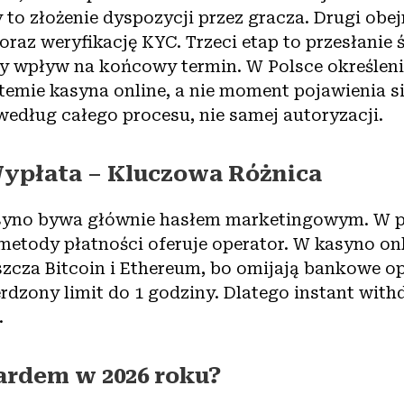
y to złożenie dyspozycji przez gracza. Drugi ob
 oraz weryfikację KYC. Trzeci etap to przesłanie
y wpływ na końcowy termin. W Polsce określen
emie kasyna online, a nie moment pojawienia si
według całego procesu, nie samej autoryzacji.
ypłata – Kluczowa Różnica
yno bywa głównie hasłem marketingowym. W pra
e metody płatności oferuje operator. W kasyno on
zcza Bitcoin i Ethereum, bo omijają bankowe o
rdzony limit do 1 godziny. Dlatego instant with
.
ardem w 2026 roku?