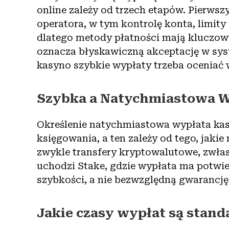
online zależy od trzech etapów. Pierwsz
operatora, w tym kontrolę konta, limity
dlatego metody płatności mają kluczow
oznacza błyskawiczną akceptację w syst
kasyno szybkie wypłaty trzeba oceniać 
Szybka a Natychmiastowa W
Określenie natychmiastowa wypłata kas
księgowania, a ten zależy od tego, jaki
zwykle transfery kryptowalutowe, zwłas
uchodzi Stake, gdzie wypłata ma potwie
szybkości, a nie bezwzględną gwarancję
Jakie czasy wypłat są stand