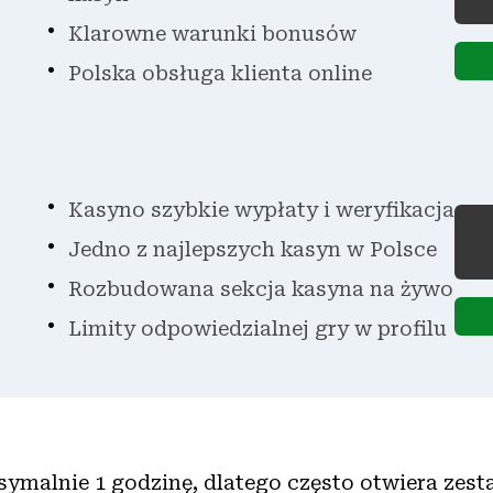
Klarowne warunki bonusów
Polska obsługa klienta online
Kasyno szybkie wypłaty i weryfikacja
Jedno z najlepszych kasyn w Polsce
Rozbudowana sekcja kasyna na żywo
Limity odpowiedzialnej gry w profilu
ymalnie 1 godzinę, dlatego często otwiera zest