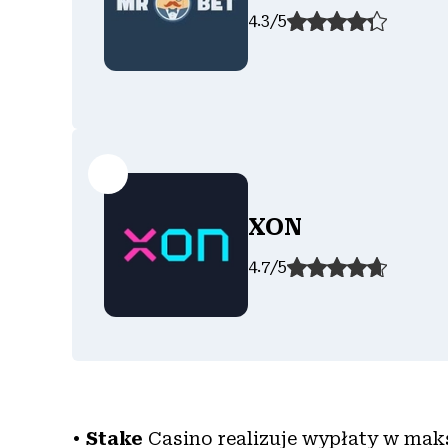
4.3
/
5
XON
4.7
/
5
•
Stake
Casino realizuje wypłaty w maks