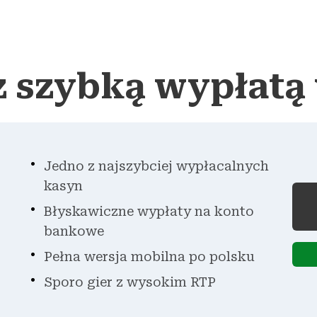
z szybką wypłatą 
Jedno z najszybciej wypłacalnych
kasyn
Błyskawiczne wypłaty na konto
bankowe
Pełna wersja mobilna po polsku
Sporo gier z wysokim RTP