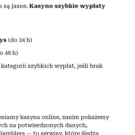
 są jasne.
Kasyno szybkie wypłaty
ys
(do 24 h)
o 48 h)
kategorii szybkich wypłat, jeśli brak
eniamy kasyna online, zanim pokażemy
ych na potwierdzonych danych,
amblers — to serwisy, które śledzą